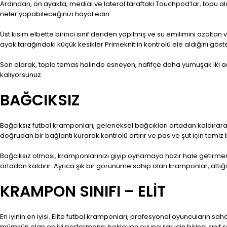
Ardından, ön ayakta, medial ve lateral taraftaki Touchpod’lar, topu
neler yapabileceğinizi hayal edin.
Üst kısım elbette birinci sınıf deriden yapılmış ve su emilimini azaltan
ayak tarağındaki küçük kesikler Primeknit’in kontrolü ele aldığını g
Son olarak, topla temas halinde esneyen, hafifçe daha yumuşak iki ade
kalıyorsunuz.
BAĞCIKSIZ
Bağcıksız futbol kramponları, geleneksel bağcıkları ortadan kaldırarak
doğrudan bir bağlantı kurarak kontrolü artırır ve pas ve şut için temiz 
Bağcıksız olması, kramponlarınızı giyip oynamaya hazır hale getirmen
ortadan kaldırır. Ayrıca şık bir görünüme sahip olan kramponlar, attığın
KRAMPON SINIFI – ELİT
En iyinin en iyisi. Elite futbol kramponları, profesyonel oyuncuların s
mümkün olan en iyi performansı bekleyen oyuncular için birinci sınıf 