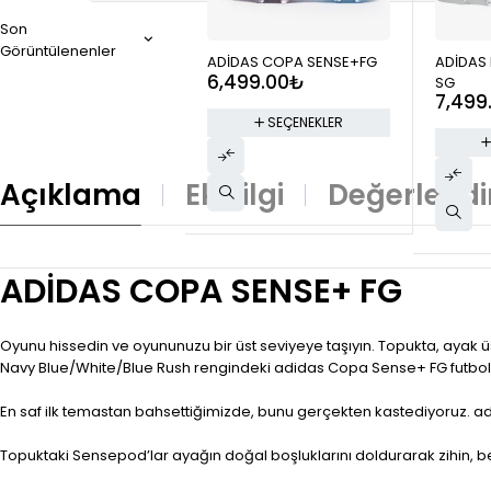
Son
Görüntülenenler
ADİDAS COPA SENSE+FG
ADİDAS 
6,499.00
₺
SG
7,499
SEÇENEKLER
Açıklama
Ek Bilgi
Değerlendi
ADİDAS COPA SENSE+ FG
Oyunu hissedin ve oyununuzu bir üst seviyeye taşıyın. Topukta, ayak
Navy Blue/White/Blue Rush rengindeki adidas Copa Sense+ FG futbol a
En saf ilk temastan bahsettiğimizde, bunu gerçekten kastediyoruz. adid
Topuktaki Sensepod’lar ayağın doğal boşluklarını doldurarak zihin, b