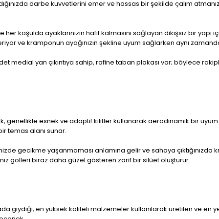
 aldığınızda darbe kuvvetlerini emer ve hassas bir şekilde çalım atm
 ve her koşulda ayaklarınızın hafif kalmasını sağlayan dikişsiz bir yapı 
österiyor ve kramponun ayağınızın şekline uyum sağlarken aynı zamanda
t medial yan çıkıntıya sahip, rafine taban plakası var; böylece rakip
, genellikle esnek ve adaptif kilitler kullanarak aerodinamik bir uyum 
bir temas alanı sunar.
izde gecikme yaşanmaması anlamına gelir ve sahaya çıktığınızda kriti
ız golleri biraz daha güzel gösteren zarif bir silüet oluşturur.
ahada giydiği, en yüksek kaliteli malzemeler kullanılarak üretilen ve en
seçenek.