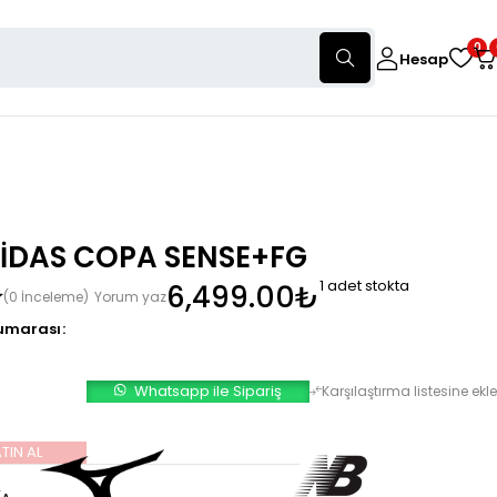
0
Hesap
İDAS COPA SENSE+FG
1 adet stokta
6,499.00
₺
(0 İnceleme)
Yorum yaz
umarası
Whatsapp ile Sipariş
TIN AL