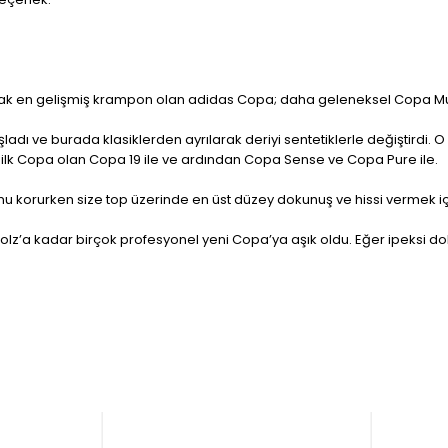
olarak en gelişmiş krampon olan adidas Copa; daha geleneksel Copa M
şladı ve burada klasiklerden ayrılarak deriyi sentetiklerle değiştird
 ilk Copa olan Copa 19 ile ve ardından Copa Sense ve Copa Pure ile.
nu korurken size top üzerinde en üst düzey dokunuş ve hissi vermek içi
polz’a kadar birçok profesyonel yeni Copa’ya aşık oldu. Eğer ipeksi 