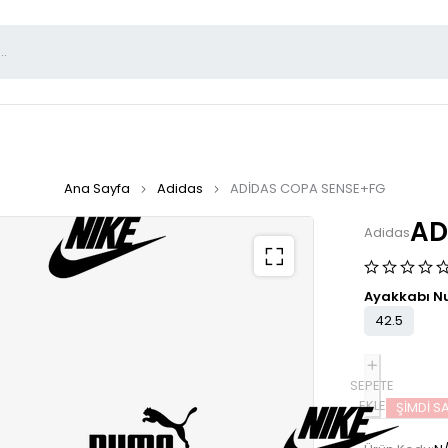
Ana Sayfa
Adidas
ADİDAS COPA SENSE+FG
AD
Adidas
Ayakkabı N
42.5
SEPETE
EKLE
ŞIMDI SA