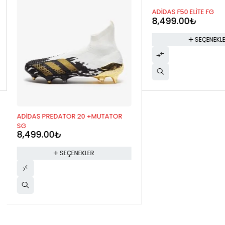
ADİDAS F50 ELİTE FG
8,499.00
₺
SEÇENEKLER
ADİDAS PREDATOR 20 +MUTATOR
SG
8,499.00
₺
SEÇENEKLER