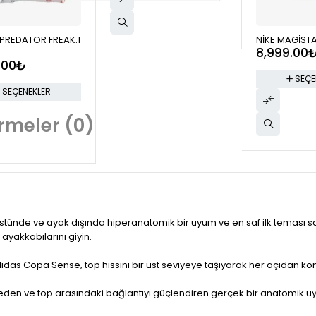
PREDATOR FREAK.1
NİKE MAGİSTA
8,999.00
.00
₺
SEÇE
SEÇENEKLER
rmeler (0)
 üstünde ve ayak dışında hiperanatomik bir uyum ve en saf ilk temas
yakkabılarını giyin.
as Copa Sense, top hissini bir üst seviyeye taşıyarak her açıdan kontr
eden ve top arasındaki bağlantıyı güçlendiren gerçek bir anatomik uyu