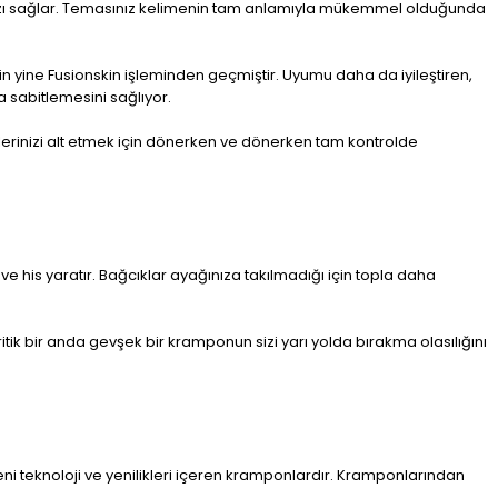
anızı sağlar. Temasınız kelimenin tam anlamıyla mükemmel olduğunda
için yine Fusionskin işleminden geçmiştir. Uyumu daha da iyileştiren,
 sabitlemesini sağlıyor.
lerinizi alt etmek için dönerken ve dönerken tam kontrolde
ve his yaratır. Bağcıklar ayağınıza takılmadığı için topla daha
k bir anda gevşek bir kramponun sizi yarı yolda bırakma olasılığını
 yeni teknoloji ve yenilikleri içeren kramponlardır. Kramponlarından