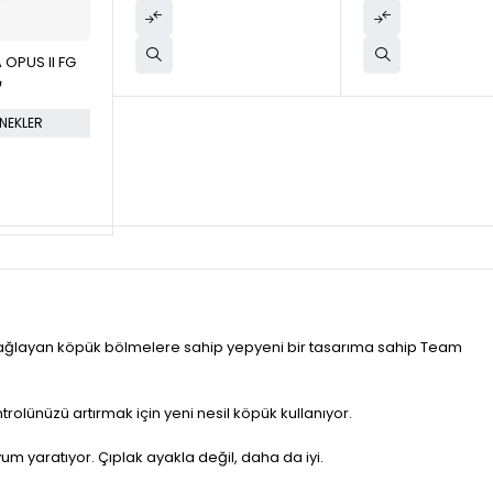
 OPUS II FG
₺
NEKLER
ı sağlayan köpük bölmelere sahip yepyeni bir tasarıma sahip Team
olünüzü artırmak için yeni nesil köpük kullanıyor.
m yaratıyor. Çıplak ayakla değil, daha da iyi.