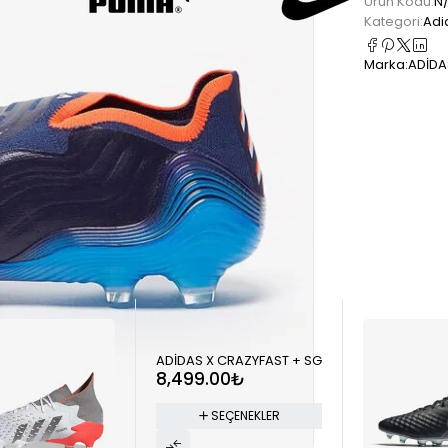
Ürün Kodu:
N
Kategori:
Adi
Marka:
ADİDA
ADİDAS X CRAZYFAST + SG
8,499.00
₺
SEÇENEKLER