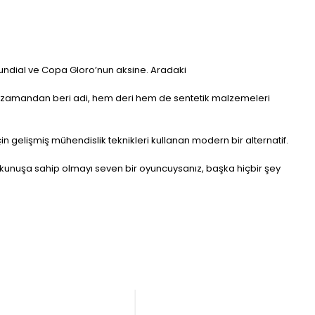
undial ve Copa Gloro’nun aksine. Aradaki
i. O zamandan beri adi, hem deri hem de sentetik malzemeleri
n gelişmiş mühendislik teknikleri kullanan modern bir alternatif.
dokunuşa sahip olmayı seven bir oyuncuysanız, başka hiçbir şey