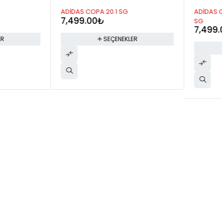
ADİDAS COPA 20.1 SG
ADİDAS COP
7,499.00
₺
SG
7,499.0
SEÇENEKLER