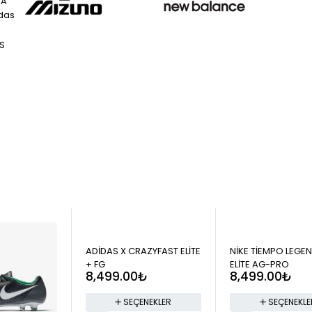
/A
das
S
ADİDAS X CRAZYFAST ELİTE
NİKE TİEMPO LEGEN
+ FG
ELİTE AG-PRO
8,499.00
₺
8,499.00
₺
SEÇENEKLER
SEÇENEKLE