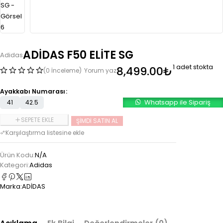
ADİDAS F50 ELİTE SG
Adidas
1 adet stokta
8,499.00
₺
(0 İnceleme)
Yorum yaz
Ayakkabı Numarası
Whatsapp ile Sipariş
41
42.5
SEPETE EKLE
ŞIMDI SATIN AL
Ürün Kodu:
N/A
Kategori:
Adidas
Marka:
ADİDAS