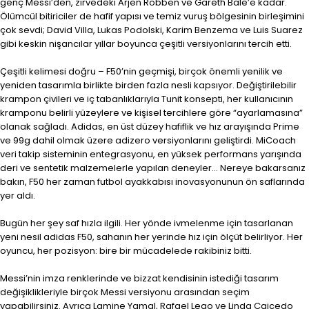
genç Messi’den, zirvedeki Arjen Robben ve Gareth Bale’e kadar.
Ölümcül bitiriciler de hafif yapısı ve temiz vuruş bölgesinin birleşimini
çok sevdi; David Villa, Lukas Podolski, Karim Benzema ve Luis Suarez
gibi keskin nişancılar yıllar boyunca çeşitli versiyonlarını tercih etti.
Çeşitli kelimesi doğru – F50’nin geçmişi, birçok önemli yenilik ve
yeniden tasarımla birlikte birden fazla nesli kapsıyor. Değiştirilebilir
krampon çivileri ve iç tabanlıklarıyla Tunit konsepti, her kullanıcının
kramponu belirli yüzeylere ve kişisel tercihlere göre “ayarlamasına”
olanak sağladı. Adidas, en üst düzey hafiflik ve hız arayışında Prime
ve 99g dahil olmak üzere adizero versiyonlarını geliştirdi. MiCoach
veri takip sisteminin entegrasyonu, en yüksek performans yarışında
deri ve sentetik malzemelerle yapılan deneyler… Nereye bakarsanız
bakın, F50 her zaman futbol ayakkabısı inovasyonunun ön saflarında
yer aldı.
Bugün her şey saf hızla ilgili. Her yönde ivmelenme için tasarlanan
yeni nesil adidas F50, sahanın her yerinde hız için ölçüt belirliyor. Her
oyuncu, her pozisyon: bire bir mücadelede rakibiniz bitti.
Messi’nin imza renklerinde ve bizzat kendisinin istediği tasarım
değişiklikleriyle birçok Messi versiyonu arasından seçim
yapabilirsiniz. Ayrıca Lamine Yamal, Rafael Leao ve Linda Caicedo