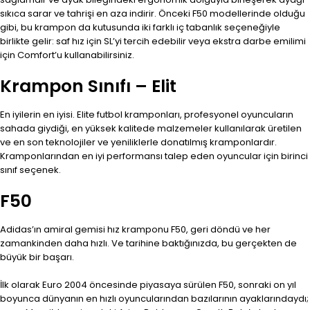
sıkıca sarar ve tahrişi en aza indirir. Önceki F50 modellerinde olduğu
gibi, bu krampon da kutusunda iki farklı iç tabanlık seçeneğiyle
birlikte gelir: saf hız için SL’yi tercih edebilir veya ekstra darbe emilimi
için Comfort’u kullanabilirsiniz.
Krampon Sınıfı – Elit
En iyilerin en iyisi. Elite futbol kramponları, profesyonel oyuncuların
sahada giydiği, en yüksek kalitede malzemeler kullanılarak üretilen
ve en son teknolojiler ve yeniliklerle donatılmış kramponlardır.
Kramponlarından en iyi performansı talep eden oyuncular için birinci
sınıf seçenek.
F50
Adidas’ın amiral gemisi hız kramponu F50, geri döndü ve her
zamankinden daha hızlı. Ve tarihine baktığınızda, bu gerçekten de
büyük bir başarı.
İlk olarak Euro 2004 öncesinde piyasaya sürülen F50, sonraki on yıl
boyunca dünyanın en hızlı oyuncularından bazılarının ayaklarındaydı;