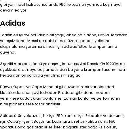
gibi yeni nesil hızlı oyuncular da F50 ile Leo’nun yanında koşmaya
devam ediyor.
Adidas
Tarihin en iyi oyuncularının birçoğu, Zinedine Zidane, David Beckham
ve eşsiz Lionel Messi de dahil olmak üzere, potansiyellerine
ulaşmalarına yardımcı olması için adidas futbol kramponlarına
güvendi.
3 şeritli markanın öncü yaklaşımı, kurucusu Adi Dassler’in 1920’lerde
ayakkabı üretmeye başlamasından bu yana krampon tasarımında
her zaman ön saflarda yer almasını sağladı.
Dünya Kupası ve Copa Mundial gibi uzun süredir var olan deri
klasiklerden, her şeyi fetheden Predator gibi daha modern
yeniliklere kadar, kramponları her zaman konfor ve performansı
birleştirmek üzere tasarlanmıştır.
Adidas ürün yelpazesi, hız için F50, kontrol için Predator ve dokunuş
için Copa’yı içerir. Bayanlar, kadınlara özel bir kalıba sahip F50
Sparkfusion’a göz atabilirler. İster bağcıklı ister bağcıksız olsun,