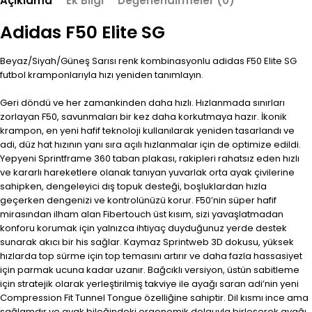
Açıklama
Ek Bilgi
Değerlendirmeler (0)
Adidas F50 Elite SG
Beyaz/Siyah/Güneş Sarısı renk kombinasyonlu adidas F50 Elite SG
futbol kramponlarıyla hızı yeniden tanımlayın.
Geri döndü ve her zamankinden daha hızlı. Hızlanmada sınırları
zorlayan F50, savunmaları bir kez daha korkutmaya hazır. İkonik
krampon, en yeni hafif teknoloji kullanılarak yeniden tasarlandı ve
adi, düz hat hızının yanı sıra açılı hızlanmalar için de optimize edildi.
Yepyeni Sprintframe 360 ​​taban plakası, rakipleri rahatsız eden hızlı
ve kararlı hareketlere olanak tanıyan yuvarlak orta ayak çivilerine
sahipken, dengeleyici dış topuk desteği, boşluklardan hızla
geçerken dengenizi ve kontrolünüzü korur. F50’nin süper hafif
mirasından ilham alan Fibertouch üst kısım, sizi yavaşlatmadan
konforu korumak için yalnızca ihtiyaç duyduğunuz yerde destek
sunarak akıcı bir his sağlar. Kaymaz Sprintweb 3D dokusu, yüksek
hızlarda top sürme için top temasını artırır ve daha fazla hassasiyet
için parmak ucuna kadar uzanır. Bağcıklı versiyon, üstün sabitleme
için stratejik olarak yerleştirilmiş takviye ile ayağı saran adi’nin yeni
Compression Fit Tunnel Tongue özelliğine sahiptir. Dil kısmı ince ama
sağlamdır ve ayak bileğindeki ergonomik dolguyla birleşerek ayağı