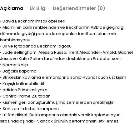
Açıklama
Ek Bilgi
Değerlendirmeler (0)
• David Beckham imzalı özel seri
• Miami’nin canlı renklerinden ve Beckham’ın ABD’de geçirdiği
dönemde giydiği pembe kramponlardan ilham alan renk
kombinasyonu
• Dil ve iç tabanda Beckham logosu
• Jude Bellingham, Alessia Russo, Trent Alexander-Arnold, Gabriel
Jesus ve Katie Zelem tarafından desteklenen Predator serisi
• Normal kalıp
• Bağcıklı kapama
• Strikeskin kavrama elemanlarına sahip HybridTouch üst kısım
• Kayışlı katlanabilir dil
• adidas Primeknit yaka
• ControlFrame 2.0 taban
• Kısmen geri dönüştürülmüş malzemelerden üretilmiştir
• Sert zemin futbol kramponu
• Lütfen dikkat: Bu kramponun altındaki vernik kaplama oyun
sırasında aşınabilir, ancak ürünün performansını etkilemez.