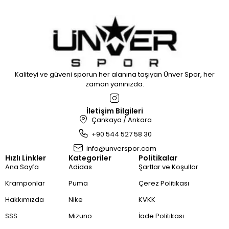
Kaliteyi ve güveni sporun her alanına taşıyan Ünver Spor, her
zaman yanınızda.
İletişim Bilgileri
Çankaya / Ankara
+90 544 527 58 30
info@unverspor.com
Hızlı Linkler
Kategoriler
Politikalar
Ana Sayfa
Adidas
Şartlar ve Koşullar
Kramponlar
Puma
Çerez Politikası
Hakkımızda
Nike
KVKK
SSS
Mizuno
İade Politikası