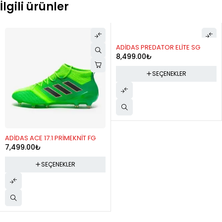
İlgili ürünler
ADİDAS PREDATOR ELİTE SG
ADİDAS F50
8,499.00
₺
8,499.00
SEÇENEKLER
 17.1 PRİMEKNİT FG
₺
SEÇENEKLER