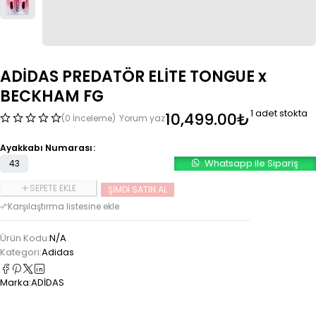
ADİDAS PREDATÖR ELİTE TONGUE x
BECKHAM FG
1 adet stokta
10,499.00
₺
(0 İnceleme)
Yorum yaz
Ayakkabı Numarası
Whatsapp ile Sipariş
43
SEPETE EKLE
ŞIMDI SATIN AL
Ürün Kodu:
N/A
Kategori:
Adidas
Marka:
ADİDAS