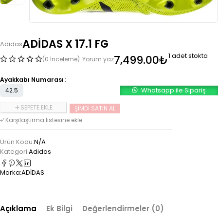
ADİDAS X 17.1 FG
Adidas
1 adet stokta
7,499.00
₺
(0 İnceleme)
Yorum yaz
Ayakkabı Numarası
Whatsapp ile Sipariş
42.5
SEPETE EKLE
ŞIMDI SATIN AL
Ürün Kodu:
N/A
Kategori:
Adidas
Marka:
ADİDAS
Açıklama
Ek Bilgi
Değerlendirmeler (0)