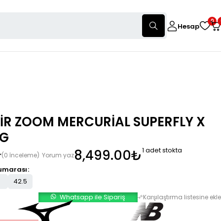
0
Hesap
AİR ZOOM MERCURİAL SUPERFLY X
FG
1 adet stokta
8,499.00
₺
(0 İnceleme)
Yorum yaz
umarası
42.5
Whatsapp ile Sipariş