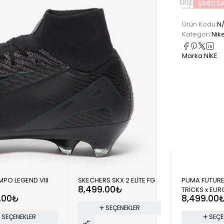
EKLE
ŞIMDI SA
Ürün Kodu:
N
Kategori:
Nik
Marka:
NİKE
EMPO LEGEND VIII
SKECHERS SKX 2 ELİTE FG
PUMA FUTURE
8,499.00
₺
TRİCKS x EUR
.00
₺
8,499.00
SEÇENEKLER
SEÇENEKLER
SEÇE