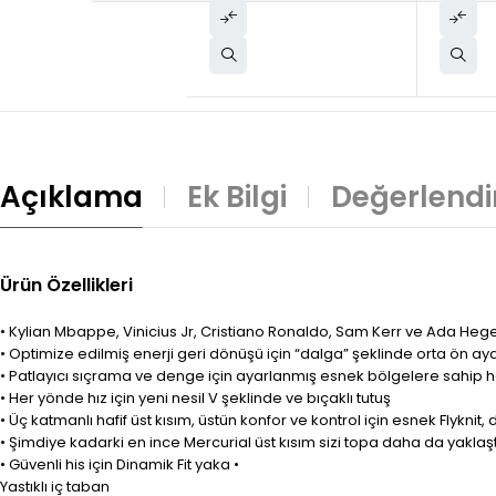
Açıklama
Ek Bilgi
Değerlendi
Ürün Özellikleri
• Kylian Mbappe, Vinicius Jr, Cristiano Ronaldo, Sam Kerr ve Ada Heg
• Optimize edilmiş enerji geri dönüşü için “dalga” şeklinde orta ön 
• Patlayıcı sıçrama ve denge için ayarlanmış esnek bölgelere sahip h
• Her yönde hız için yeni nesil V şeklinde ve bıçaklı tutuş
• Üç katmanlı hafif üst kısım, üstün konfor ve kontrol için esnek Flyknit, 
• Şimdiye kadarki en ince Mercurial üst kısım sizi topa daha da yaklaştı
• Güvenli his için Dinamik Fit yaka •
Yastıklı iç taban