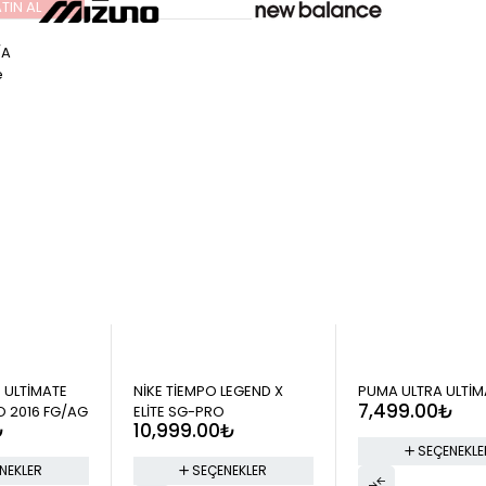
TIN AL
/A
e
 ULTİMATE
NİKE TİEMPO LEGEND X
PUMA ULTRA ULTİM
7,499.00
₺
O 2016 FG/AG
ELİTE SG-PRO
₺
10,999.00
₺
SEÇENEKLE
NEKLER
SEÇENEKLER