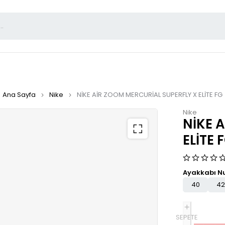
Ana Sayfa
Nike
NİKE AİR ZOOM MERCURİAL SUPERFLY X ELİTE FG
Nike
NİKE 
ELİTE 
Ayakkabı N
40
42
SEPETE