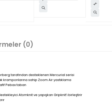
rmeler (0)
erberg tarafından desteklenen Mercurial serisi
ayak kramponlarına sahip Zoom Air yastıklama
afif Pebax taban
destekleyici Atomknit ve yapışkan Gripknit’i birleştirir
rır