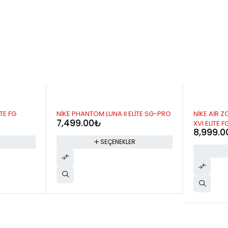
TE FG
NİKE PHANTOM LUNA II ELİTE SG-PRO
NİKE AİR 
7,499.00
₺
XVI ELİTE F
8,999.0
SEÇENEKLER