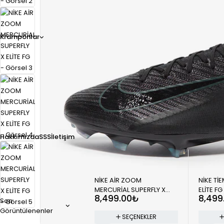
Kramponlar
Hakkımızda
SSS
İletişim
NİKE AİR ZOOM
NİKE Tİ
MERCURİAL SUPERFLY X
ELİTE FG
8,499.00
₺
8,499
ELİTE FG
Son
Görüntülenenler
SEÇENEKLER