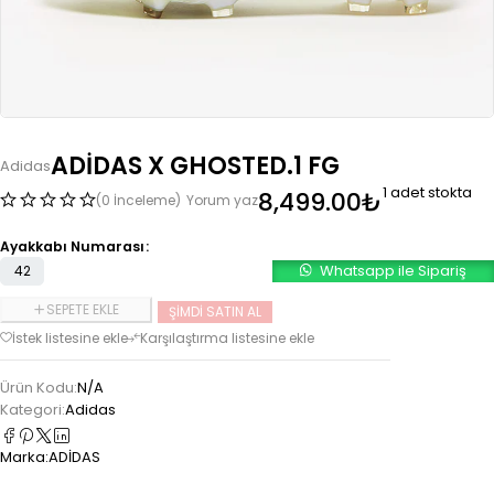
ADİDAS X GHOSTED.1 FG
Adidas
1 adet stokta
8,499.00
₺
(0 İnceleme)
Yorum yaz
Ayakkabı Numarası
Whatsapp ile Sipariş
42
SEPETE EKLE
ŞIMDI SATIN AL
Ürün Kodu:
N/A
Kategori:
Adidas
Marka:
ADİDAS