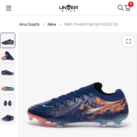
0
Ana Sayfa
Nike
NİKE PHANTOM GX II ELİTE FG