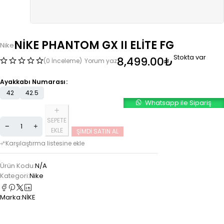
NİKE PHANTOM GX II ELİTE FG
Nike
Stokta var
8,499.00
₺
(0 İnceleme)
Yorum yaz
Ayakkabı Numarası
42
42.5
Whatsapp ile Sipariş
SEPETE
EKLE
ŞIMDI SATIN AL
Ürün Kodu:
N/A
Kategori:
Nike
Marka:
NİKE