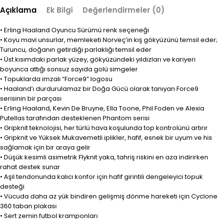
Açıklama
Ek Bilgi
Değerlendirmeler (0)
• Erling Haaland Oyuncu Sürümü renk seçeneği
• Koyu mavi unsurlar, memleketi Norveç’in kış gökyüzünü temsil eder;
Turuncu, doğanın getirdiği parlaklığı temsil eder
• Üst kısımdaki parlak yüzey, gökyüzündeki yıldızları ve kariyeri
boyunca attığı sonsuz sayıda golü simgeler
• Topuklarda imzalı “Force9” logosu
• Haaland’ı durdurulamaz bir Doğa Gücü olarak tanıyan Force9
serisinin bir parçası
• Erling Haaland, Kevin De Bruyne, Ella Toone, Phil Foden ve Alexia
Putellas tarafından desteklenen Phantom serisi
• Gripknit teknolojisi, her türlü hava koşulunda top kontrolünü artırır
• Gripknit ve Yüksek Mukavemetli iplikler, hafif, esnek bir uyum ve his
sağlamak için bir araya gelir
• Düşük kesimli asimetrik Flyknit yaka, tahriş riskini en aza indirirken
rahat destek sunar
• Aşil tendonunda kalıcı konfor için hafif girintili dengeleyici topuk
desteği
• Vücuda daha az yük bindiren gelişmiş dönme hareketi için Cyclone
360 ​​taban plakası
• Sert zemin futbol kramponları